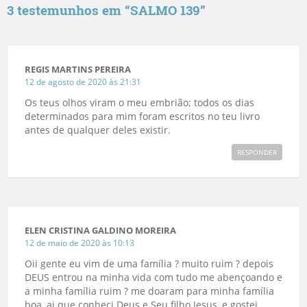
3 testemunhos em “
SALMO 139
”
REGIS MARTINS PEREIRA
12 de agosto de 2020 às 21:31
Os teus olhos viram o meu embrião; todos os dias
determinados para mim foram escritos no teu livro
antes de qualquer deles existir.
RESPONDER
ELEN CRISTINA GALDINO MOREIRA
12 de maio de 2020 às 10:13
Oii gente eu vim de uma família ? muito ruim ? depois
DEUS entrou na minha vida com tudo me abençoando e
a minha família ruim ? me doaram para minha família
boa, ai que conheci Deus e Seu filho Jesus, e gostei