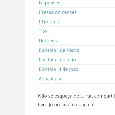
Filipenses
I Tessalonicenses
I Timóteo
Tito
Hebreus
Epístola I de Pedro
Epístola I de João
Epístola III de João
Apocalipse
Não se esqueça de curtir, comparti
livro Jó no final da pagina!