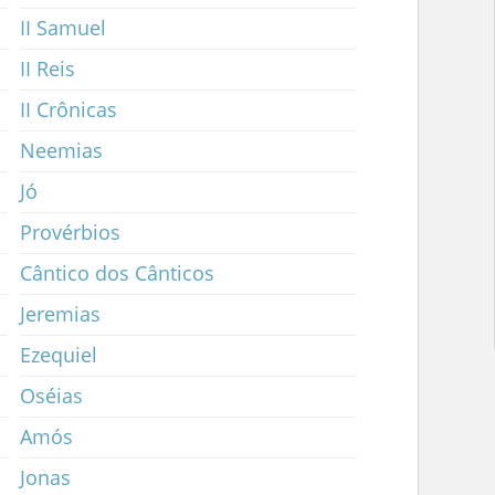
II Samuel
II Reis
II Crônicas
Neemias
Jó
Provérbios
Cântico dos Cânticos
Jeremias
Ezequiel
Oséias
Amós
Jonas