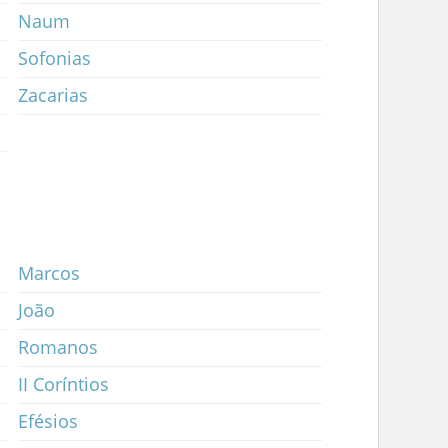
Naum
Sofonias
Zacarias
Marcos
João
Romanos
II Coríntios
Efésios