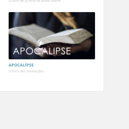
O livro de Jó está na Bíblia online
APOCALÍPSE
O livro das revelações