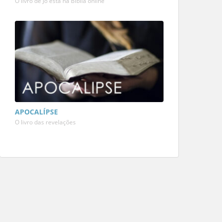
O livro de Jó está na Bíblia online
APOCALÍPSE
O livro das revelações