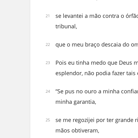
se levantei a mão contra o órfã
21
tribunal,
que o meu braço descaia do om
22
Pois eu tinha medo que Deus m
23
esplendor, não podia fazer tais 
“Se pus no ouro a minha confia
24
minha garantia,
se me regozijei por ter grande 
25
mãos obtiveram,