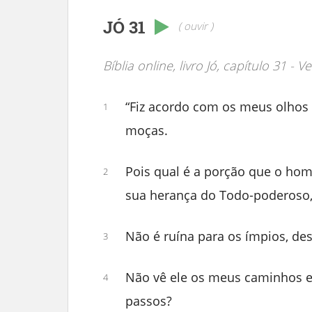
JÓ 31
( ouvir )
Bíblia online, livro Jó, capítulo 31 - V
“Fiz acordo com os meus olhos 
1
moças.
Pois qual é a porção que o ho
2
sua herança do Todo-poderoso, 
Não é ruína para os ímpios, de
3
Não vê ele os meus caminhos 
4
passos?