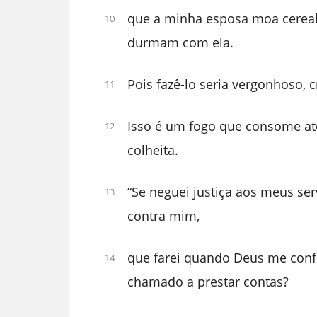
que a minha esposa moa cereal
10
durmam com ela.
Pois fazê-lo seria vergonhoso,
11
Isso é um fogo que consome até
12
colheita.
“Se neguei justiça aos meus se
13
contra mim,
que farei quando Deus me conf
14
chamado a prestar contas?