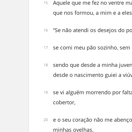
Aquele que me fez no ventre m
15
que nos formou, a mim e a eles
“Se não atendi os desejos do pob
16
se comi meu pão sozinho, sem 
17
sendo que desde a minha juvent
18
desde o nascimento guiei a viú
se vi alguém morrendo por fal
19
cobertor,
e o seu coração não me abenço
20
minhas ovelhas,