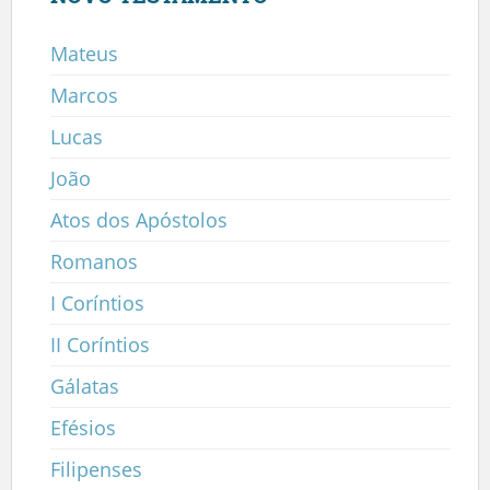
Mateus
Marcos
Lucas
João
Atos dos Apóstolos
Romanos
I Coríntios
II Coríntios
Gálatas
Efésios
Filipenses