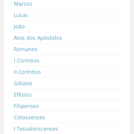
Marcos
Lucas
João
Atos dos Apóstolos
Romanos
I Coríntios
II Coríntios
Gálatas
Efésios
Filipenses
Colossenses
I Tessalonicenses