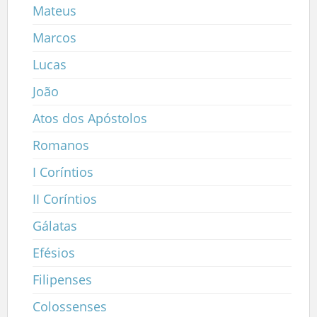
Mateus
Marcos
Lucas
João
Atos dos Apóstolos
Romanos
I Coríntios
II Coríntios
Gálatas
Efésios
Filipenses
Colossenses