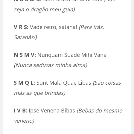
seja o dragão meu guia)
V R S:
Vade retro, satana!
(Para trás,
Satanás!)
N S M V:
Nunquam Suade Mihi Vana
(Nunca seduzas minha alma)
S M Q L:
Sunt Mala Quae Libas
(São coisas
más as que brindas)
I V B:
Ipse Venena Bibas
(Bebas do mesmo
veneno)