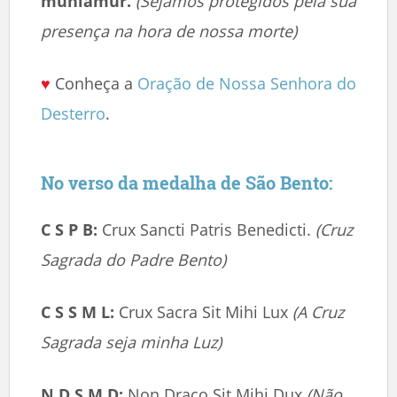
muniamur.
(Sejamos protegidos pela sua
presença na hora de nossa morte)
♥
Conheça a
Oração de Nossa Senhora do
Desterro
.
No verso da medalha de São Bento:
C S P B:
Crux Sancti Patris Benedicti.
(Cruz
Sagrada do Padre Bento)
C S S M L:
Crux Sacra Sit Mihi Lux
(A Cruz
Sagrada seja minha Luz)
N D S M D:
Non Draco Sit Mihi Dux
(Não