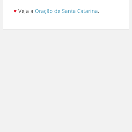
♥
Veja a
Oração de Santa Catarina
.