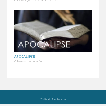
O livro de Jó está na Bíblia online
APOCALÍPSE
O livro das revelações
2026 © Oração e Fé