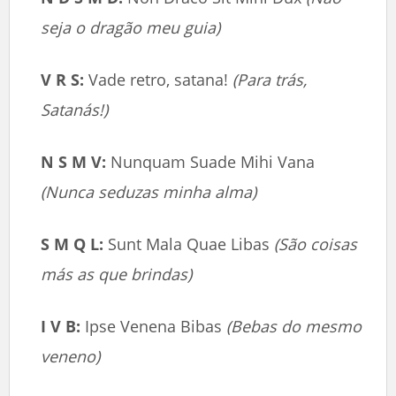
seja o dragão meu guia)
V R S:
Vade retro, satana!
(Para trás,
Satanás!)
N S M V:
Nunquam Suade Mihi Vana
(Nunca seduzas minha alma)
S M Q L:
Sunt Mala Quae Libas
(São coisas
más as que brindas)
I V B:
Ipse Venena Bibas
(Bebas do mesmo
veneno)