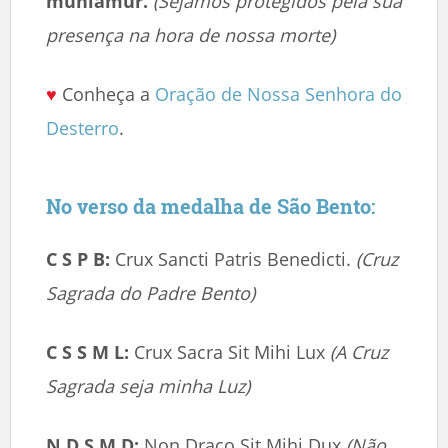
muniamur.
(Sejamos protegidos pela sua
presença na hora de nossa morte)
♥
Conheça a
Oração de Nossa Senhora do
Desterro
.
No verso da medalha de São Bento:
C S P B:
Crux Sancti Patris Benedicti.
(Cruz
Sagrada do Padre Bento)
C S S M L:
Crux Sacra Sit Mihi Lux
(A Cruz
Sagrada seja minha Luz)
N D S M D:
Non Draco Sit Mihi Dux
(Não