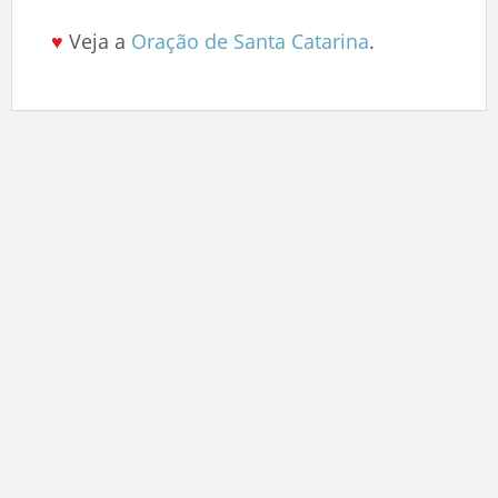
♥
Veja a
Oração de Santa Catarina
.