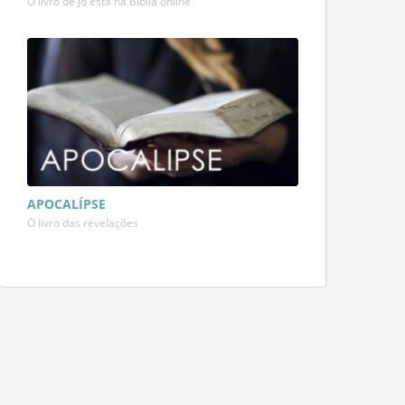
O livro de Jó está na Bíblia online
APOCALÍPSE
O livro das revelações