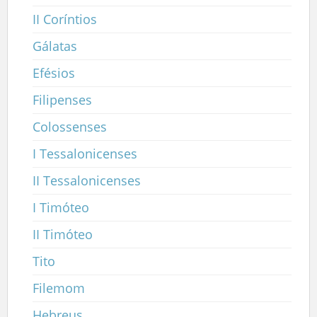
II Coríntios
Gálatas
Efésios
Filipenses
Colossenses
I Tessalonicenses
II Tessalonicenses
I Timóteo
II Timóteo
Tito
Filemom
Hebreus