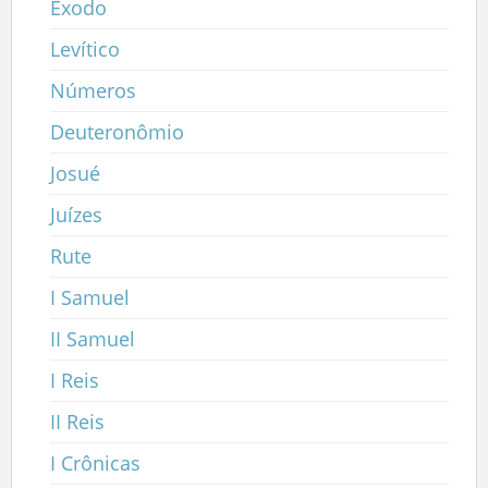
Êxodo
Levítico
Números
Deuteronômio
Josué
Juízes
Rute
I Samuel
II Samuel
I Reis
II Reis
I Crônicas