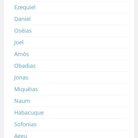
Ezequiel
Daniel
Oséias
Joel
Amós
Obadias
Jonas
Miquéias
Naum
Habacuque
Sofonias
Ageu