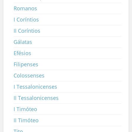
Romanos
I Coríntios
II Coríntios
Gálatas
Efésios
Filipenses
Colossenses
I Tessalonicenses
II Tessalonicenses
I Timóteo
II Timóteo
Tito