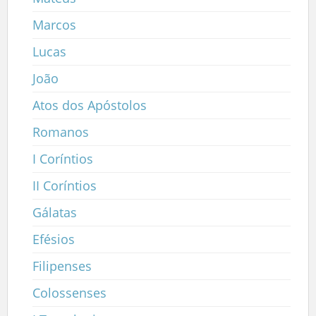
Marcos
Lucas
João
Atos dos Apóstolos
Romanos
I Coríntios
II Coríntios
Gálatas
Efésios
Filipenses
Colossenses