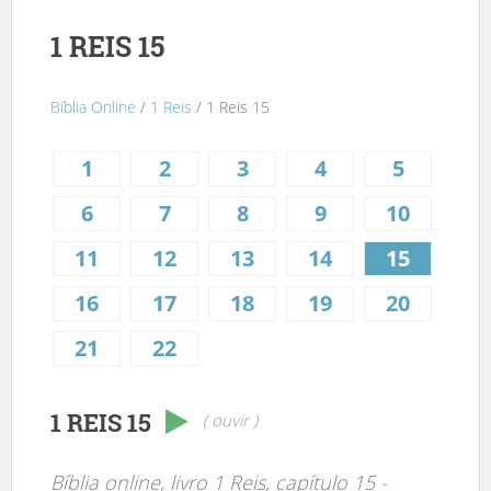
1 REIS 15
Bíblia Online
/
1 Reis
/ 1 Reis 15
1
2
3
4
5
6
7
8
9
10
11
12
13
14
15
16
17
18
19
20
21
22
1 REIS 15
( ouvir )
Bíblia online, livro 1 Reis, capítulo 15 -