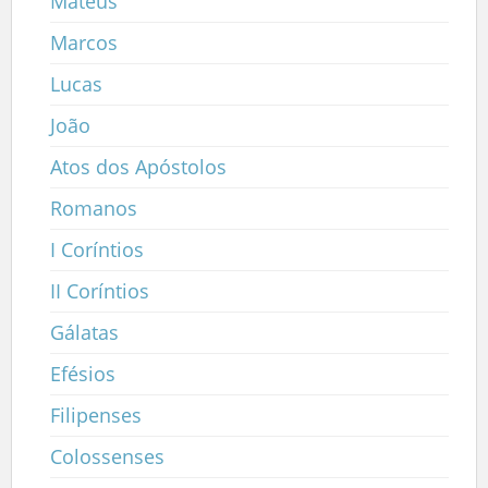
Mateus
Marcos
Lucas
João
Atos dos Apóstolos
Romanos
I Coríntios
II Coríntios
Gálatas
Efésios
Filipenses
Colossenses