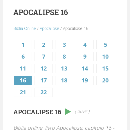
APOCALIPSE 16
Bíblia Online
/
Apocalipse
/ Apocalipse 16
1
2
3
4
5
6
7
8
9
10
11
12
13
14
15
16
17
18
19
20
21
22
APOCALIPSE 16
( ouvir )
Bíblia online, livro Apocalipse, capítulo 16 -