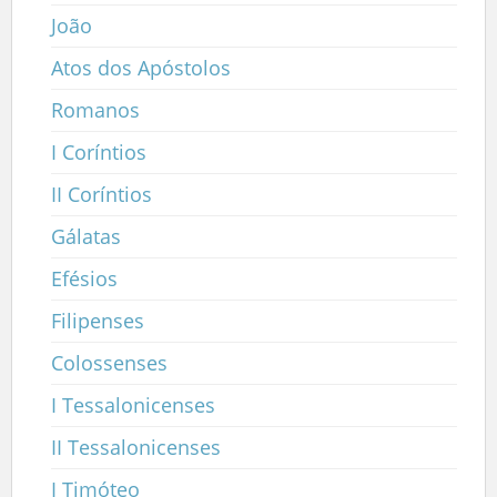
João
Atos dos Apóstolos
Romanos
I Coríntios
II Coríntios
Gálatas
Efésios
Filipenses
Colossenses
I Tessalonicenses
II Tessalonicenses
I Timóteo