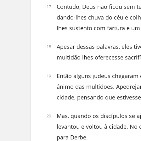
Contudo, Deus não ficou sem 
17
dando-lhes chuva do céu e colh
lhes sustento com fartura e um 
Apesar dessas palavras, eles ti
18
multidão lhes oferecesse sacrifí
Então alguns judeus chegaram 
19
ânimo das multidões. Apedrejar
cidade, pensando que estivesse
Mas, quando os discípulos se a
20
levantou e voltou à cidade. No 
para Derbe.