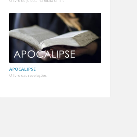
O livro de Jó está na Bíblia online
APOCALÍPSE
O livro das revelações