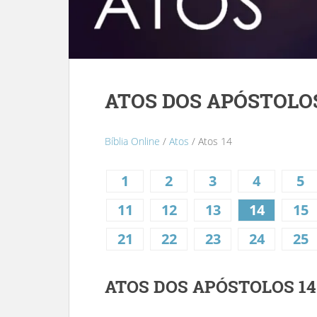
ATOS DOS APÓSTOLOS
Bíblia Online
/
Atos
/ Atos 14
1
2
3
4
5
11
12
13
14
15
21
22
23
24
25
ATOS DOS APÓSTOLOS 14