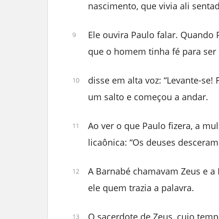
nascimento, que vivia ali senta
Ele ouvira Paulo falar. Quando 
9
que o homem tinha fé para ser 
disse em alta voz: “Levante-se
10
um salto e começou a andar.
Ao ver o que Paulo fizera, a mu
11
licaônica: “Os deuses descera
A Barnabé chamavam Zeus e a
12
ele quem trazia a palavra.
O sacerdote de Zeus, cujo templ
13