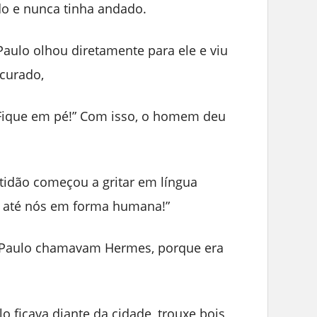
do e nunca tinha andado.
Paulo olhou diretamente para ele e viu
curado,
! Fique em pé!” Com isso, o homem deu
ltidão começou a gritar em língua
m até nós em forma humana!”
 Paulo chamavam Hermes, porque era
o ficava diante da cidade, trouxe bois