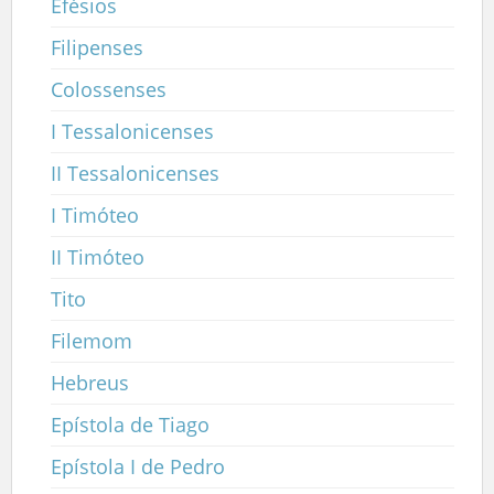
Efésios
Filipenses
Colossenses
I Tessalonicenses
II Tessalonicenses
I Timóteo
II Timóteo
Tito
Filemom
Hebreus
Epístola de Tiago
Epístola I de Pedro