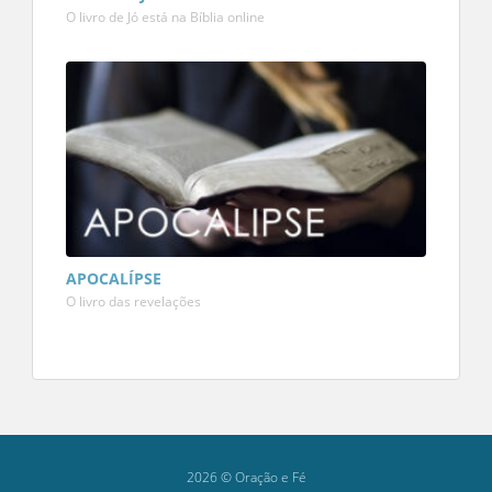
O livro de Jó está na Bíblia online
APOCALÍPSE
O livro das revelações
2026 © Oração e Fé