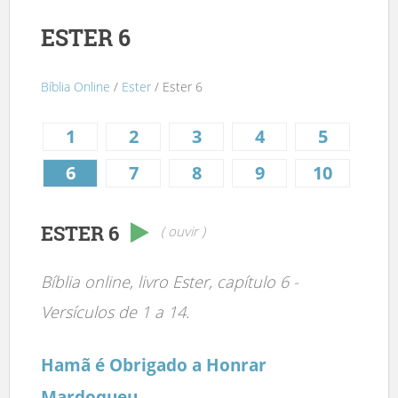
ESTER 6
Bíblia Online
/
Ester
/ Ester 6
1
2
3
4
5
6
7
8
9
10
ESTER 6
( ouvir )
Bíblia online, livro Ester, capítulo 6 -
Versículos de 1 a 14.
Hamã é Obrigado a Honrar
Mardoqueu