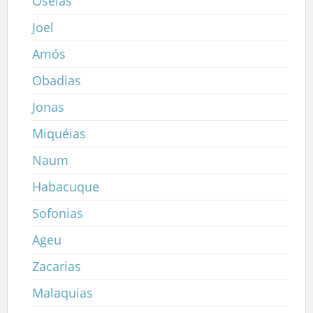
Oséias
Joel
Amós
Obadias
Jonas
Miquéias
Naum
Habacuque
Sofonias
Ageu
Zacarias
Malaquias