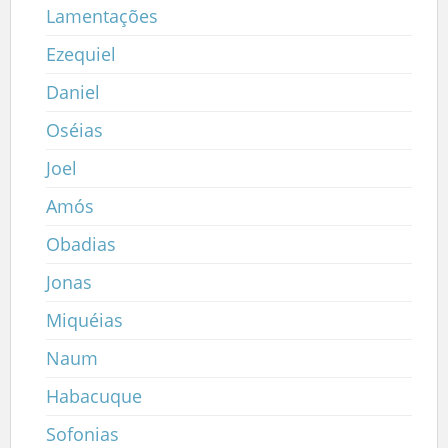
Lamentações
Ezequiel
Daniel
Oséias
Joel
Amós
Obadias
Jonas
Miquéias
Naum
Habacuque
Sofonias