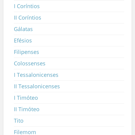
I Coríntios
II Coríntios
Gálatas
Efésios
Filipenses
Colossenses
I Tessalonicenses
II Tessalonicenses
I Timóteo
II Timóteo
Tito
Filemom