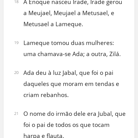
A Enoque nasceu Irade, Irade gerou
18
a Meujael, Meujael a Metusael, e
Metusael a Lameque.
Lameque tomou duas mulheres:
19
uma chamava-se Ada; a outra, Zilá.
Ada deu à luz Jabal, que foi o pai
20
daqueles que moram em tendas e
criam rebanhos.
O nome do irmão dele era Jubal, que
21
foi o pai de todos os que tocam
harpa e flauta.