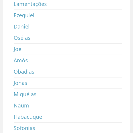
Lamentações
Ezequiel
Daniel
Oséias
Joel
Amós
Obadias
Jonas
Miquéias
Naum
Habacuque
Sofonias