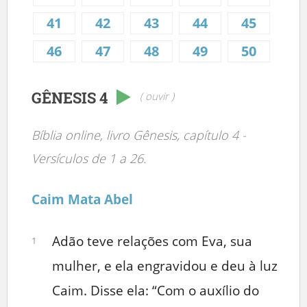
41
42
43
44
45
46
47
48
49
50
GÊNESIS 4
( ouvir )
Bíblia online, livro Gênesis, capítulo 4 -
Versículos de 1 a 26.
Caim Mata Abel
Adão teve relações com Eva, sua
1
mulher, e ela engravidou e deu à luz
Caim. Disse ela: “Com o auxílio do