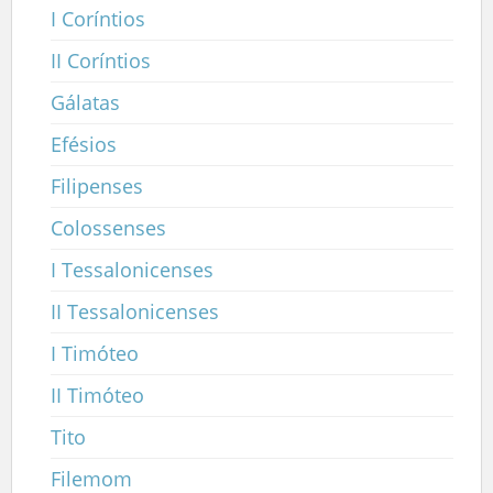
I Coríntios
II Coríntios
Gálatas
Efésios
Filipenses
Colossenses
I Tessalonicenses
II Tessalonicenses
I Timóteo
II Timóteo
Tito
Filemom