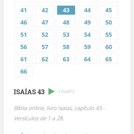
41
42
43
44
45
46
47
48
49
50
51
52
53
54
55
56
57
58
59
60
61
62
63
64
65
66
ISAÍAS 43
( ouvir )
Bíblia online, livro Isaías, capítulo 43 -
Versículos de 1 a 28.