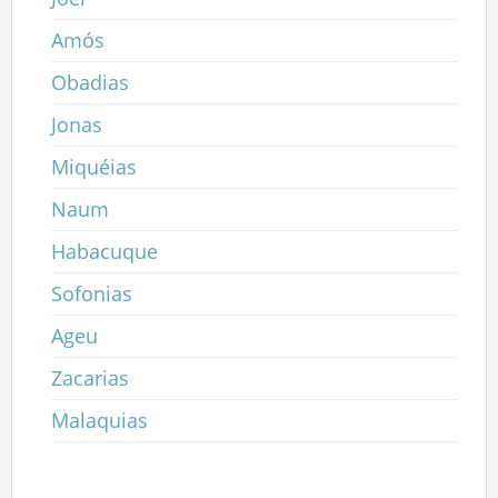
Amós
Obadias
Jonas
Miquéias
Naum
Habacuque
Sofonias
Ageu
Zacarias
Malaquias