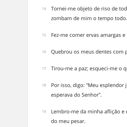
Tornei-me objeto de riso de to
14
zombam de mim o tempo todo
Fez-me comer ervas amargas e f
15
Quebrou os meus dentes com p
16
Tirou-me a paz; esqueci-me o q
17
Por isso, digo: “Meu esplendor 
18
esperava do Senhor”.
Lembro-me da minha aflição e 
19
do meu pesar.