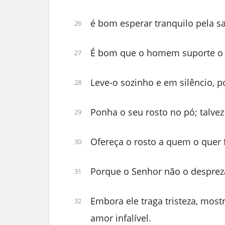
é bom esperar tranquilo pela s
26
É bom que o homem suporte o 
27
Leve-o sozinho e em silêncio, p
28
Ponha o seu rosto no pó; talvez
29
Ofereça o rosto a quem o quer f
30
Porque o Senhor não o desprez
31
Embora ele traga tristeza, most
32
amor infalível.