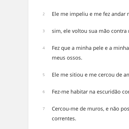
Ele me impeliu e me fez andar n
2
sim, ele voltou sua mão contra
3
Fez que a minha pele e a minh
4
meus ossos.
Ele me sitiou e me cercou de a
5
Fez-me habitar na escuridão c
6
Cercou-me de muros, e não pos
7
correntes.