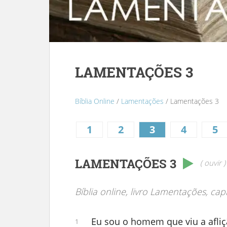
LAMENTAÇÕES 3
Bíblia Online
/
Lamentações
/ Lamentações 3
1
2
3
4
5
LAMENTAÇÕES 3
( ouvir )
Bíblia online, livro Lamentações, capí
Eu sou o homem que viu a afliçã
1