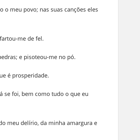
do o meu povo; nas suas canções eles
.
artou-me de fel.
edras; e pisoteou-me no pó.
ue é prosperidade.
já se foi, bem como tudo o que eu
do meu delírio, da minha amargura e