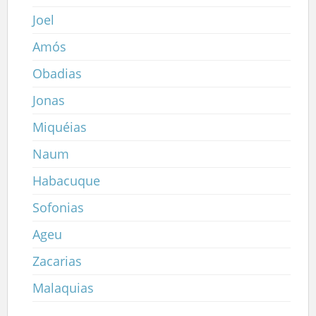
Joel
Amós
Obadias
Jonas
Miquéias
Naum
Habacuque
Sofonias
Ageu
Zacarias
Malaquias