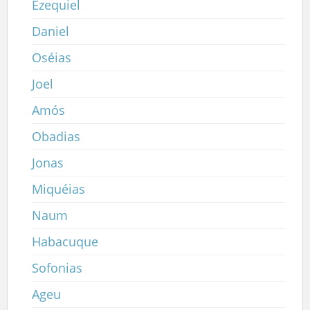
Ezequiel
Daniel
Oséias
Joel
Amós
Obadias
Jonas
Miquéias
Naum
Habacuque
Sofonias
Ageu