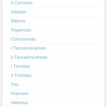
II Coríntios
Gálatas
Efésios
Filipenses
Colossenses
I Tessalonicenses
II Tessalonicenses
I Timóteo
II Timóteo
Tito
Filemom
Hebreus