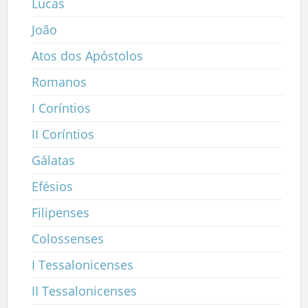
Lucas
João
Atos dos Apóstolos
Romanos
I Coríntios
II Coríntios
Gálatas
Efésios
Filipenses
Colossenses
I Tessalonicenses
II Tessalonicenses