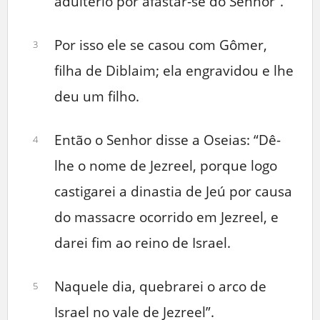
adultério por afastar-se do Senhor”.
Por isso ele se casou com Gômer,
3
filha de Diblaim; ela engravidou e lhe
deu um filho.
Então o Senhor disse a Oseias: “Dê-
4
lhe o nome de Jezreel, porque logo
castigarei a dinastia de Jeú por causa
do massacre ocorrido em Jezreel, e
darei fim ao reino de Israel.
Naquele dia, quebrarei o arco de
5
Israel no vale de Jezreel”.