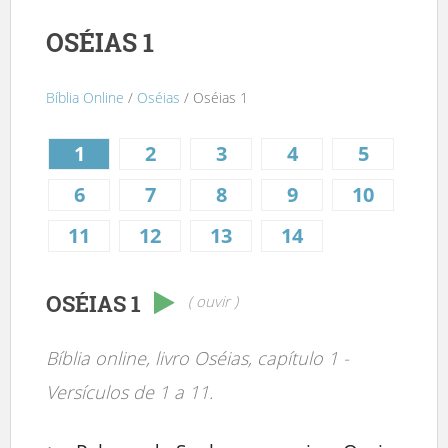
OSÉIAS 1
Bíblia Online
/
Oséias
/ Oséias 1
1
2
3
4
5
6
7
8
9
10
11
12
13
14
OSÉIAS 1
( ouvir )
Bíblia online, livro Oséias, capítulo 1 -
Versículos de 1 a 11.