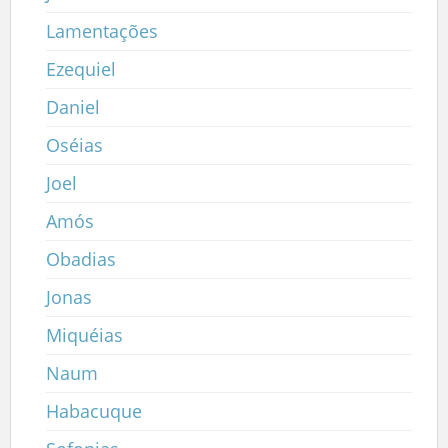
Lamentações
Ezequiel
Daniel
Oséias
Joel
Amós
Obadias
Jonas
Miquéias
Naum
Habacuque