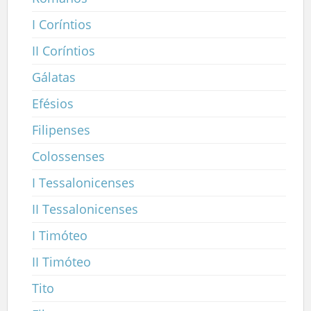
I Coríntios
II Coríntios
Gálatas
Efésios
Filipenses
Colossenses
I Tessalonicenses
II Tessalonicenses
I Timóteo
II Timóteo
Tito