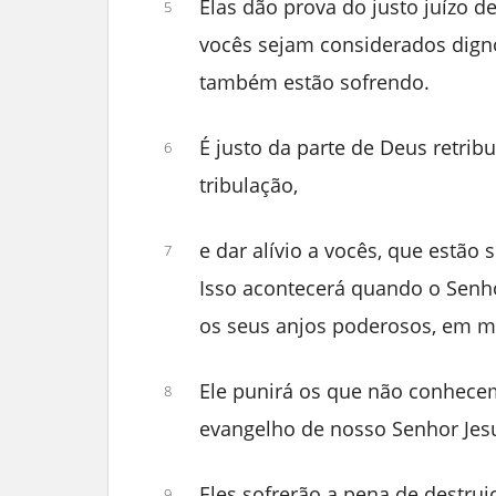
Elas dão prova do justo juízo 
5
vocês sejam considerados digno
também estão sofrendo.
É justo da parte de Deus retrib
6
tribulação,
e dar alívio a vocês, que estão
7
Isso acontecerá quando o Senho
os seus anjos poderosos, em m
Ele punirá os que não conhec
8
evangelho de nosso Senhor Jes
Eles sofrerão a pena de destrui
9