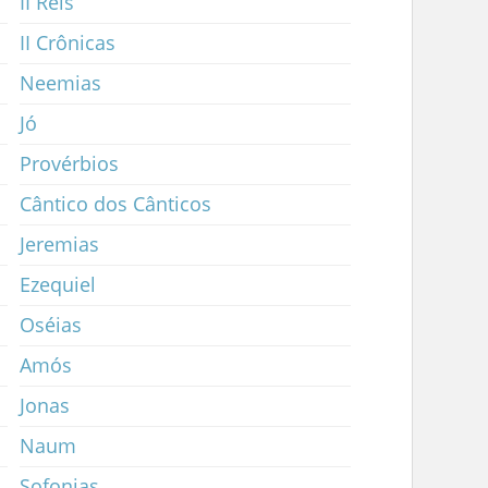
II Reis
II Crônicas
Neemias
Jó
Provérbios
Cântico dos Cânticos
Jeremias
Ezequiel
Oséias
Amós
Jonas
Naum
Sofonias