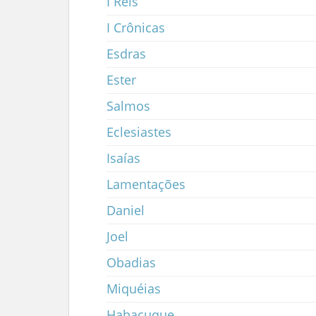
I Reis
I Crônicas
Esdras
Ester
Salmos
Eclesiastes
Isaías
Lamentações
Daniel
Joel
Obadias
Miquéias
Habacuque