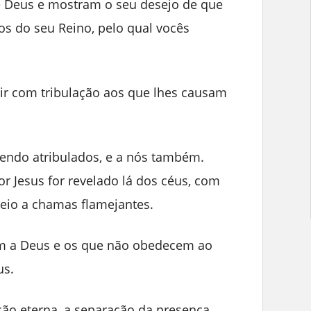
de Deus e mostram o seu desejo de que
s do seu Reino, pelo qual vocês
uir com tribulação aos que lhes causam
 sendo atribulados, e a nós também.
r Jesus for revelado lá dos céus, com
eio a chamas flamejantes.
em a Deus e os que não obedecem ao
us.
ção eterna, a separação da presença