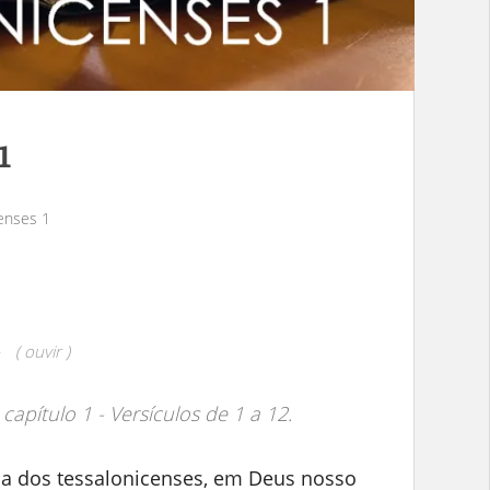
1
enses 1
( ouvir )
 capítulo 1 - Versículos de 1 a 12.
eja dos tessalonicenses, em Deus nosso