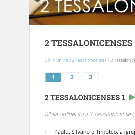
2 TESSALONICENSES 
Bíblia Online
/
2 Tessalonicenses
/ 2 Tessalonic
1
2
3
2 TESSALONICENSES 1
Bíblia online, livro 2 Tessalonicenses,
Paulo, Silvano e Timóteo, à igr
1