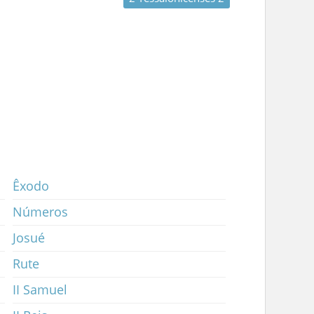
Êxodo
Números
Josué
Rute
II Samuel