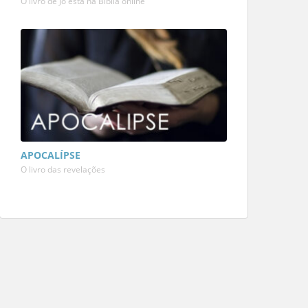
O livro de Jó está na Bíblia online
APOCALÍPSE
O livro das revelações