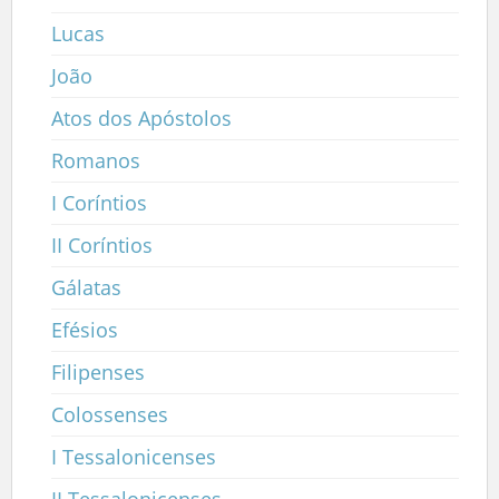
Lucas
João
Atos dos Apóstolos
Romanos
I Coríntios
II Coríntios
Gálatas
Efésios
Filipenses
Colossenses
I Tessalonicenses
II Tessalonicenses