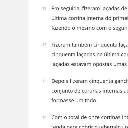
Em seguida, fizeram laçadas de
11
última cortina interna do prime
fazendo o mesmo com o segund
Fizeram também cinquenta laçad
12
cinquenta laçadas na última co
laçadas estavam opostas umas 
Depois fizeram cinquenta ganc
13
conjunto de cortinas internas a
formasse um todo.
Com o total de onze cortinas i
14
tenda para cobrir o tabernáculo