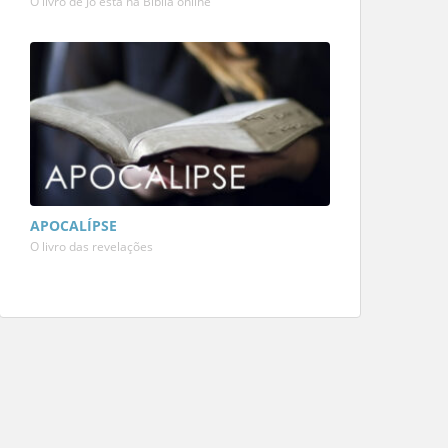
O livro de Jó está na Bíblia online
APOCALÍPSE
O livro das revelações