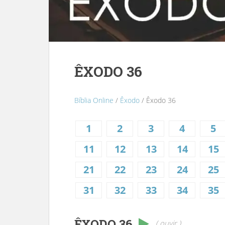
ÊXODO 36
Bíblia Online
/
Êxodo
/ Êxodo 36
1
2
3
4
5
11
12
13
14
15
21
22
23
24
25
31
32
33
34
35
ÊXODO 36
( ouvir )