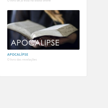
O livro de Jó está na Bíblia online
APOCALÍPSE
O livro das revelações