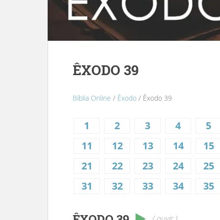
ÊXODO 39
Bíblia Online
/
Êxodo
/ Êxodo 39
1
2
3
4
5
11
12
13
14
15
21
22
23
24
25
31
32
33
34
35
ÊXODO 39
( ouvir )