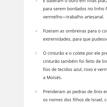
E bateram o ouro em finas plac
3
para serem bordados no linho fi
vermelho—trabalho artesanal.
Fizeram as ombreiras para o col
4
extremidades, para que pudess
O cinturão e o colete por ele 
5
cinturão também foi feito de lin
fios de tecidos azul, roxo e v
a Moisés.
Prenderam as pedras de ônix em
6
os nomes dos filhos de Israel,