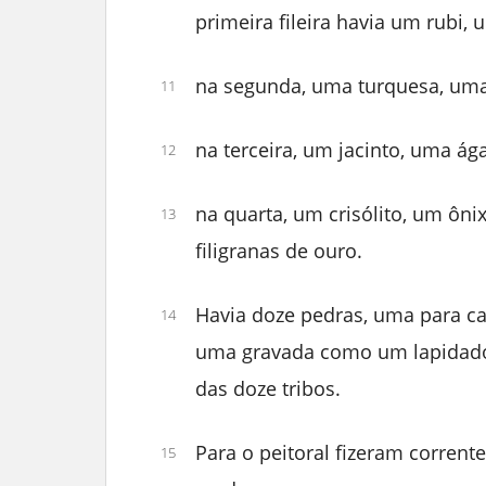
primeira fileira havia um rubi, 
na segunda, uma turquesa, uma
11
na terceira, um jacinto, uma ág
12
na quarta, um crisólito, um ôni
13
filigranas de ouro.
Havia doze pedras, uma para ca
14
uma gravada como um lapidado
das doze tribos.
Para o peitoral fizeram corren
15