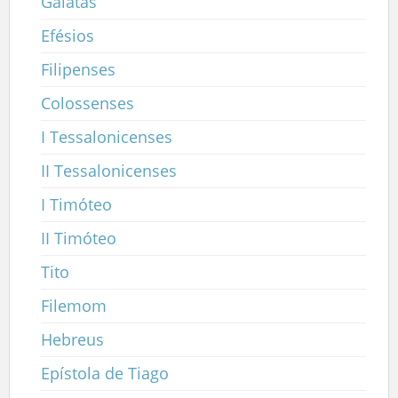
Gálatas
Efésios
Filipenses
Colossenses
I Tessalonicenses
II Tessalonicenses
I Timóteo
II Timóteo
Tito
Filemom
Hebreus
Epístola de Tiago