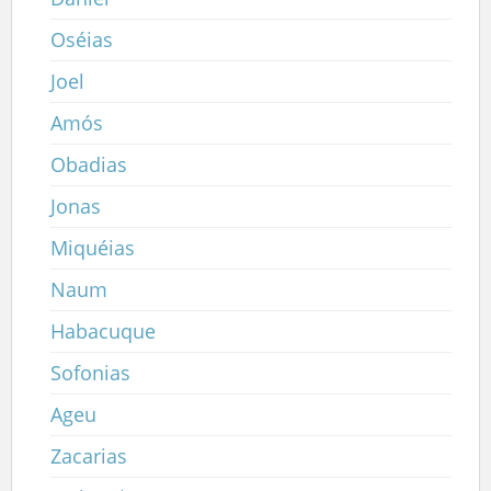
Oséias
Joel
Amós
Obadias
Jonas
Miquéias
Naum
Habacuque
Sofonias
Ageu
Zacarias