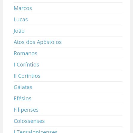
Marcos
Lucas
João
Atos dos Apóstolos
Romanos
I Coríntios
II Coríntios
Gálatas
Efésios
Filipenses
Colossenses
I Tessalonicenses