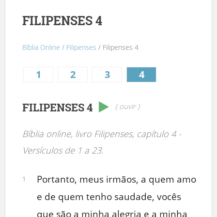
FILIPENSES 4
Bíblia Online
/
Filipenses
/ Filipenses 4
1
2
3
4
FILIPENSES 4
( ouvir )
Bíblia online, livro Filipenses, capítulo 4 -
Versículos de 1 a 23.
Portanto, meus irmãos, a quem amo
1
e de quem tenho saudade, vocês
que são a minha alegria e a minha