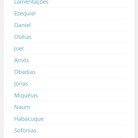
Lamentações
Ezequiel
Daniel
Oséias
Joel
Amós
Obadias
Jonas
Miquéias
Naum
Habacuque
Sofonias