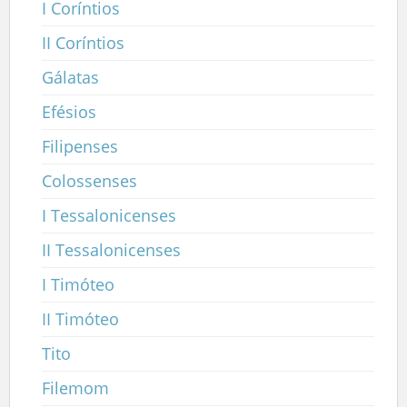
I Coríntios
II Coríntios
Gálatas
Efésios
Filipenses
Colossenses
I Tessalonicenses
II Tessalonicenses
I Timóteo
II Timóteo
Tito
Filemom