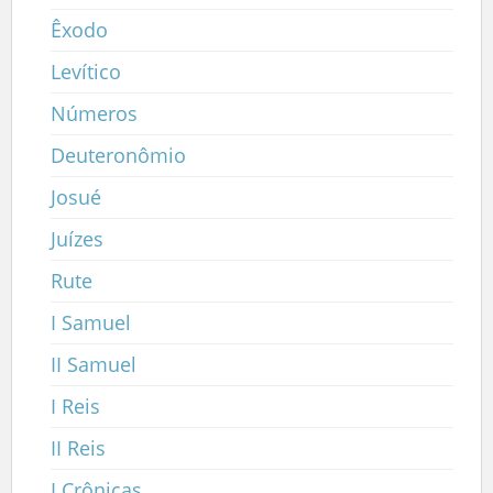
Êxodo
Levítico
Números
Deuteronômio
Josué
Juízes
Rute
I Samuel
II Samuel
I Reis
II Reis
I Crônicas