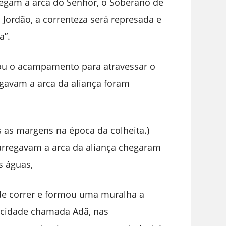
egam a arca do Senhor, o Soberano de
 Jordão, a correnteza será represada e
a”.
ou o acampamento para atravessar o
egavam a arca da aliança foram
 as margens na época da colheita.)
arregavam a arca da aliança chegaram
s águas,
 de correr e formou uma muralha a
a cidade chamada Adã, nas