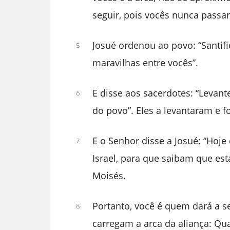
seguir, pois vocês nunca passar
Josué ordenou ao povo: “Santif
5
maravilhas entre vocês”.
E disse aos sacerdotes: “Levant
6
do povo”. Eles a levantaram e f
E o Senhor disse a Josué: “Hoje 
7
Israel, para que saibam que es
Moisés.
Portanto, você é quem dará a 
8
carregam a arca da aliança: Q