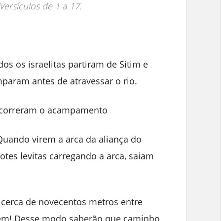
 Versículos de 1 a 17.
s os israelitas partiram de Sitim e
param antes de atravessar o rio.
percorreram o acampamento
Quando virem a arca da aliança do
otes levitas carregando a arca, saiam
cerca de novecentos metros entre
imem! Desse modo saberão que caminho