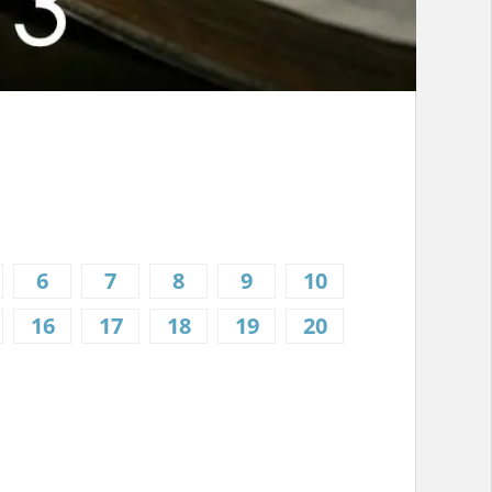
6
7
8
9
10
16
17
18
19
20