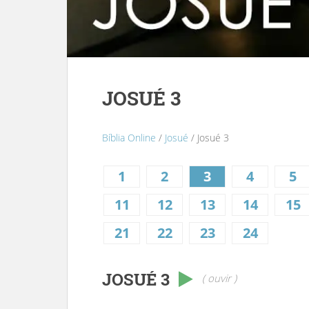
JOSUÉ 3
Bíblia Online
/
Josué
/ Josué 3
1
2
3
4
5
11
12
13
14
15
21
22
23
24
JOSUÉ 3
( ouvir )