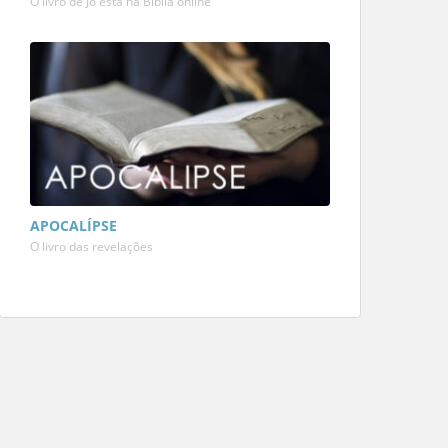
O livro de Jó está na Bíblia online
APOCALÍPSE
O livro das revelações