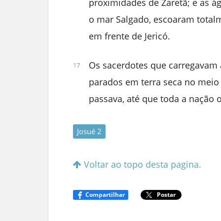
proximidades de Zaretã; e as á
o mar Salgado, escoaram totalm
em frente de Jericó.
Os sacerdotes que carregavam a
17
parados em terra seca no meio 
passava, até que toda a nação 
Josué 2
Voltar ao topo desta pagina.
Compartilhar
Postar