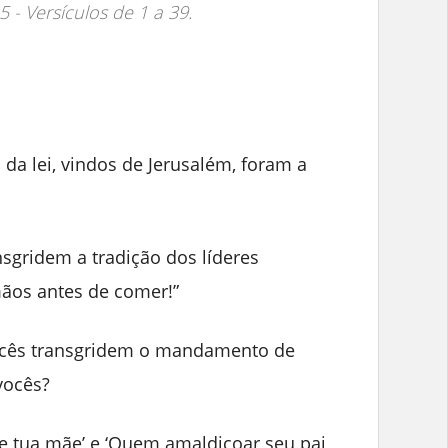
5 - Versículos de 1 a 39.
 da lei, vindos de Jerusalém, foram a
nsgridem a tradição dos líderes
mãos antes de comer!”
ocês transgridem o mandamento de
vocês?
 e tua mãe’ e ‘Quem amaldiçoar seu pai