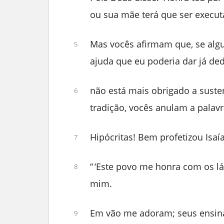
ou sua mãe terá que ser execut
Mas vocês afirmam que, se algu
5
ajuda que eu poderia dar já ded
não está mais obrigado a susten
6
tradição, vocês anulam a palav
Hipócritas! Bem profetizou Isaí
7
“ ‘Este povo me honra com os l
8
mim.
Em vão me adoram; seus ensin
9