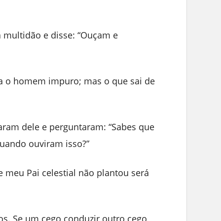
a multidão e disse: “Ouçam e
na o homem impuro; mas o que sai de
maram dele e perguntaram: “Sabes que
quando ouviram isso?”
 meu Pai celestial não plantou será
os. Se um cego conduzir outro cego,