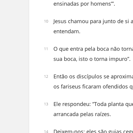
ensinadas por homens’”.
Jesus chamou para junto de si 
10
entendam.
O que entra pela boca não tor
11
sua boca, isto o torna impuro”.
Então os discípulos se aproxi
12
os fariseus ficaram ofendidos 
Ele respondeu: “Toda planta que
13
arrancada pelas raízes.
Deixem-nos; eles são guias ceg
14