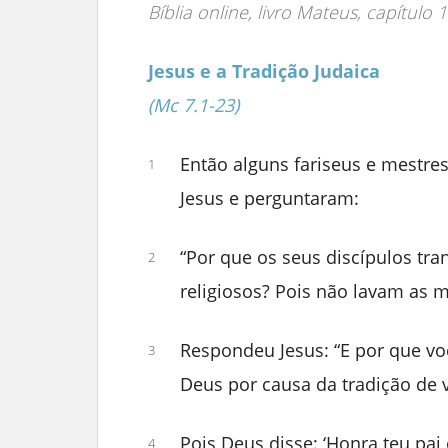
Bíblia online, livro Mateus, capítulo 1
Jesus e a Tradição Judaica
(Mc 7.1-23)
Então alguns fariseus e mestres
1
Jesus e perguntaram:
“Por que os seus discípulos tra
2
religiosos? Pois não lavam as 
Respondeu Jesus: “E por que v
3
Deus por causa da tradição de 
Pois Deus disse: ‘Honra teu pai
4