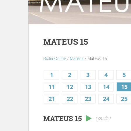
MATEUS 15
Bíblia Online
/
Mateus
/ Mateus 15
1
2
3
4
5
11
12
13
14
15
21
22
23
24
25
MATEUS 15
( ouvir )