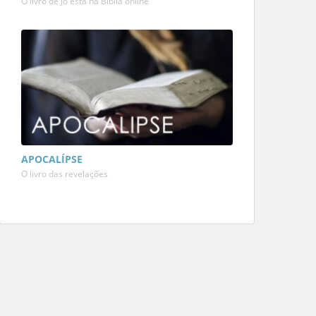
O livro de Jó está na Bíblia online
APOCALÍPSE
O livro das revelações