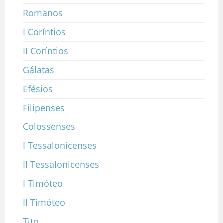
Romanos
I Coríntios
II Coríntios
Gálatas
Efésios
Filipenses
Colossenses
I Tessalonicenses
II Tessalonicenses
I Timóteo
II Timóteo
Tito