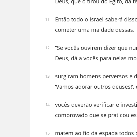
Deus, que o tirou do Egito, da t
Então todo o Israel saberá dis
11
cometer uma maldade dessas.
“Se vocês ouvirem dizer que nu
12
Deus, dá a vocês para nelas m
surgiram homens perversos e d
13
‘Vamos adorar outros deuses!’
vocês deverão verificar e investi
14
comprovado que se praticou ess
matem ao fio da espada todos 
15