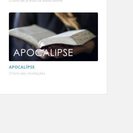
O livro de Jó está na Bíblia online
APOCALÍPSE
O livro das revelações