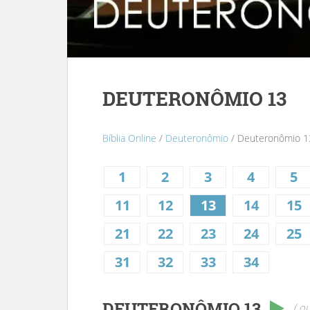
DEUTERONÔMIO 13
Bíblia Online
/
Deuteronômio
/ Deuteronômio 1
1
2
3
4
5
11
12
13
14
15
21
22
23
24
25
31
32
33
34
DEUTERONÔMIO 13
( ou