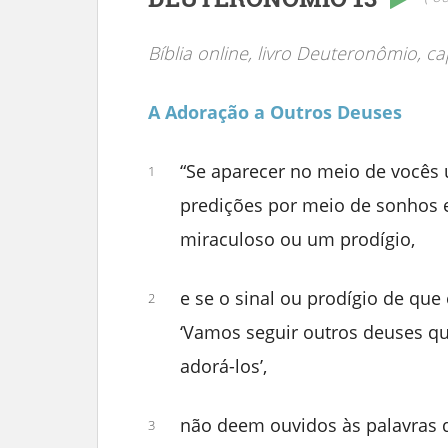
Bíblia online, livro Deuteronômio, cap
A Adoração a Outros Deuses
“Se aparecer no meio de vocês
1
predições por meio de sonhos e
miraculoso ou um prodígio,
e se o sinal ou prodígio de que 
2
‘Vamos seguir outros deuses 
adorá-los’,
não deem ouvidos às palavras 
3