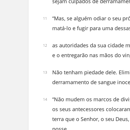
sejam culpados de derramamen
“Mas, se alguém odiar o seu próx
11
matá-lo e fugir para uma dessa
as autoridades da sua cidade m
12
e o entregarão nas mãos do vin
Não tenham piedade dele. Elimi
13
derramamento de sangue inoce
“Não mudem os marcos de divis
14
os seus antecessores colocara
terra que o Senhor, o seu Deus
posse.