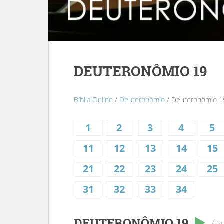
DEUTERONÔMIO 19
Bíblia Online
/
Deuteronômio
/ Deuteronômio 1
1
2
3
4
5
11
12
13
14
15
21
22
23
24
25
31
32
33
34
DEUTERONÔMIO 19
( ou