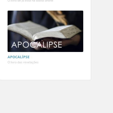
O livro de Jó está na Bíblia online
APOCALÍPSE
O livro das revelações