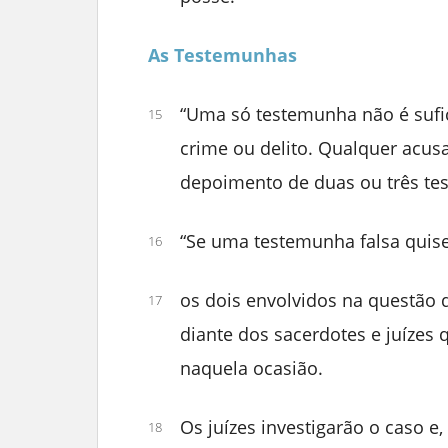
As Testemunhas
“Uma só testemunha não é sufi
15
crime ou delito. Qualquer acus
depoimento de duas ou três te
“Se uma testemunha falsa qui
16
os dois envolvidos na questão 
17
diante dos sacerdotes e juízes
naquela ocasião.
Os juízes investigarão o caso e
18