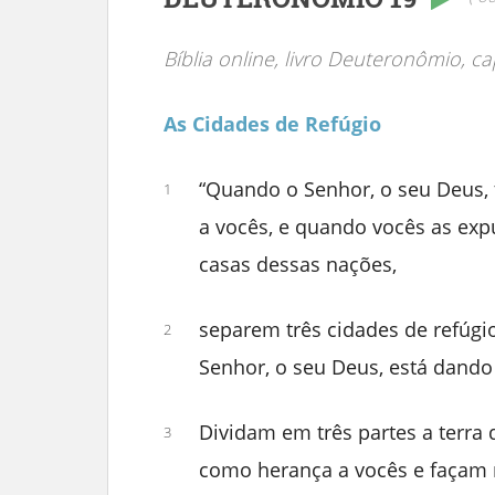
Bíblia online, livro Deuteronômio, cap
As Cidades de Refúgio
“Quando o Senhor, o seu Deus, t
1
a vocês, e quando vocês as ex
casas dessas nações,
separem três cidades de refúgio
2
Senhor, o seu Deus, está dand
Dividam em três partes a terra
3
como herança a vocês e façam n