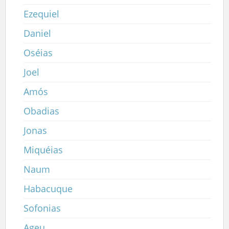
Ezequiel
Daniel
Oséias
Joel
Amós
Obadias
Jonas
Miquéias
Naum
Habacuque
Sofonias
Ageu