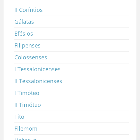
II Coríntios
Gálatas
Efésios
Filipenses
Colossenses
I Tessalonicenses
II Tessalonicenses
I Timóteo
II Timóteo
Tito
Filemom