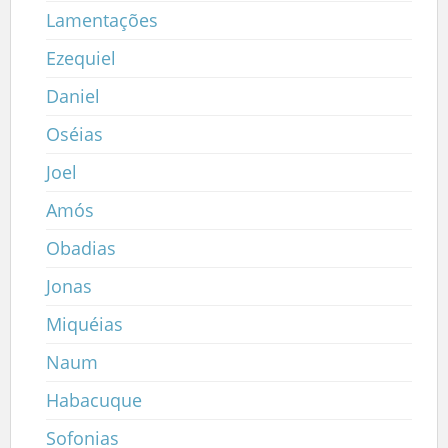
Lamentações
Ezequiel
Daniel
Oséias
Joel
Amós
Obadias
Jonas
Miquéias
Naum
Habacuque
Sofonias