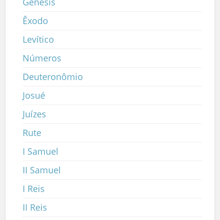
Gênesis
Êxodo
Levítico
Números
Deuteronômio
Josué
Juízes
Rute
I Samuel
II Samuel
I Reis
II Reis