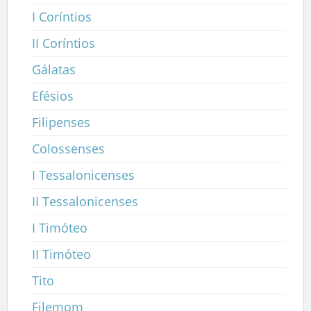
I Coríntios
II Coríntios
Gálatas
Efésios
Filipenses
Colossenses
I Tessalonicenses
II Tessalonicenses
I Timóteo
II Timóteo
Tito
Filemom