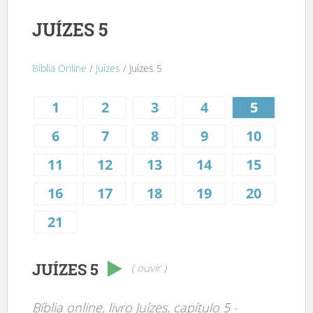
JUÍZES 5
Bíblia Online
/
Juízes
/ Juízes 5
1
2
3
4
5
6
7
8
9
10
11
12
13
14
15
16
17
18
19
20
21
JUÍZES 5
( ouvir )
Bíblia online, livro Juízes, capítulo 5 -