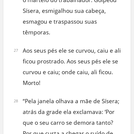
Sísera, esmigalhou sua cabeça,
esmagou e traspassou suas
têmporas.
Aos seus pés ele se curvou, caiu e ali
27
ficou prostrado. Aos seus pés ele se
curvou e caiu; onde caiu, ali ficou.
Morto!
“Pela janela olhava a mãe de Sísera;
28
atrás da grade ela exclamava: ‘Por
que o seu carro se demora tanto?
Por que custa a chegar o ruído de