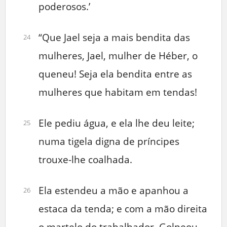
poderosos.’
“Que Jael seja a mais bendita das
24
mulheres, Jael, mulher de Héber, o
queneu! Seja ela bendita entre as
mulheres que habitam em tendas!
Ele pediu água, e ela lhe deu leite;
25
numa tigela digna de príncipes
trouxe-lhe coalhada.
Ela estendeu a mão e apanhou a
26
estaca da tenda; e com a mão direita
o martelo do trabalhador. Golpeou