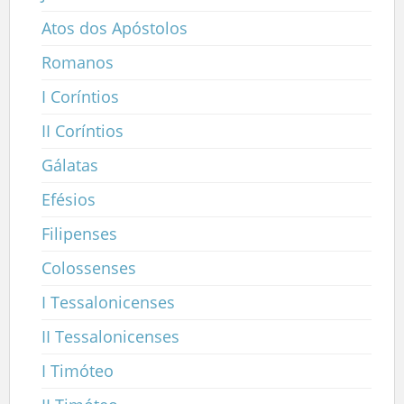
Atos dos Apóstolos
Romanos
I Coríntios
II Coríntios
Gálatas
Efésios
Filipenses
Colossenses
I Tessalonicenses
II Tessalonicenses
I Timóteo