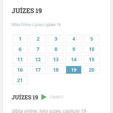
JUÍZES 19
Bíblia Online
/
Juízes
/ Juízes 19
1
2
3
4
5
6
7
8
9
10
11
12
13
14
15
16
17
18
19
20
21
JUÍZES 19
( ouvir )
Bíblia online, livro Juízes, capítulo 19 -