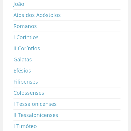
João
Atos dos Apóstolos
Romanos
I Coríntios
II Coríntios
Gálatas
Efésios
Filipenses
Colossenses
I Tessalonicenses
II Tessalonicenses
I Timóteo