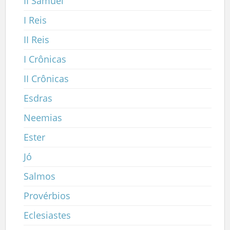
II Samuel
I Reis
II Reis
I Crônicas
II Crônicas
Esdras
Neemias
Ester
Jó
Salmos
Provérbios
Eclesiastes