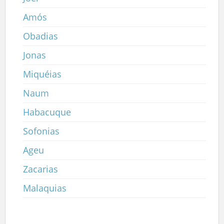
Amós
Obadias
Jonas
Miquéias
Naum
Habacuque
Sofonias
Ageu
Zacarias
Malaquias