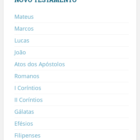
Mateus
Marcos
Lucas
João
Atos dos Apóstolos
Romanos
I Coríntios
II Coríntios
Gálatas
Efésios
Filipenses