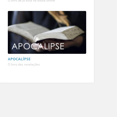
O livro de Jó está na Bíblia online
APOCALÍPSE
O livro das revelações