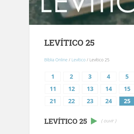
LEVÍTICO 25
Bíblia Online
/
Levítico
/ Levítico 25
1
2
3
4
5
11
12
13
14
15
21
22
23
24
25
LEVÍTICO 25
( ouvir )