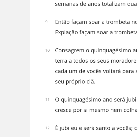
semanas de anos totalizam qua
Então façam soar a trombeta n
9
Expiação façam soar a trombeta
Consagrem o quinquagésimo an
10
terra a todos os seus moradore
cada um de vocês voltará para 
seu próprio clã.
O quinquagésimo ano será jubi
11
cresce por si mesmo nem colh
É jubileu e será santo a vocês;
12