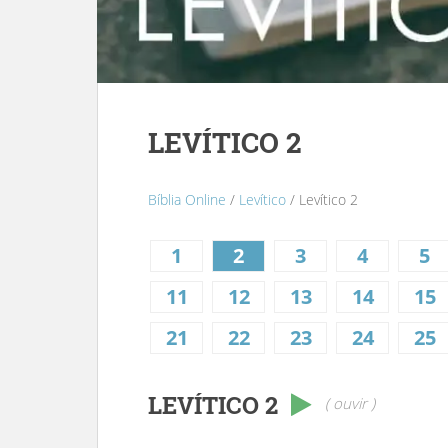
LEVÍTICO 2
Bíblia Online
/
Levítico
/ Levítico 2
1
2
3
4
5
11
12
13
14
15
21
22
23
24
25
LEVÍTICO 2
( ouvir )