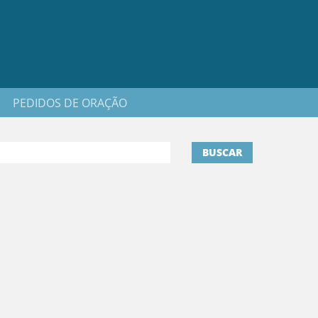
PEDIDOS DE ORAÇÃO