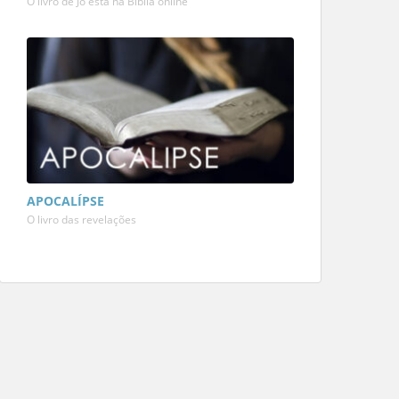
O livro de Jó está na Bíblia online
APOCALÍPSE
O livro das revelações