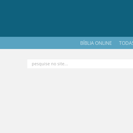
BÍBLIA ONLINE
TODAS