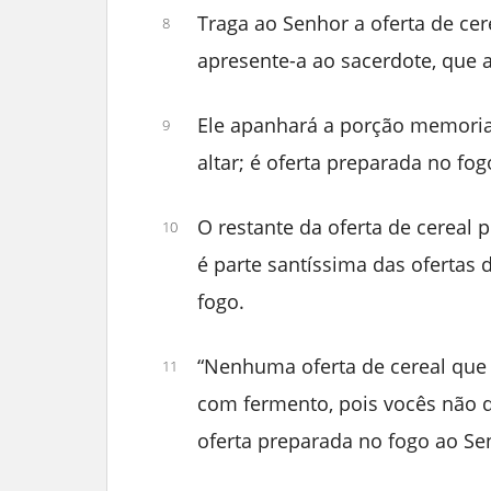
Traga ao Senhor a oferta de cer
8
apresente-a ao sacerdote, que a 
Ele apanhará a porção memorial
9
altar; é oferta preparada no fo
O restante da oferta de cereal 
10
é parte santíssima das ofertas
fogo.
“Nenhuma oferta de cereal que 
11
com fermento, pois vocês não
oferta preparada no fogo ao Se