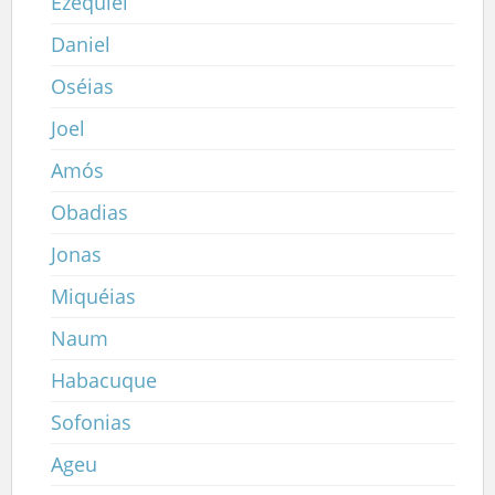
Ezequiel
Daniel
Oséias
Joel
Amós
Obadias
Jonas
Miquéias
Naum
Habacuque
Sofonias
Ageu