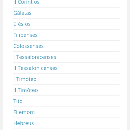
II Coríntios
Gálatas
Efésios
Filipenses
Colossenses
I Tessalonicenses
II Tessalonicenses
I Timóteo
II Timóteo
Tito
Filemom
Hebreus