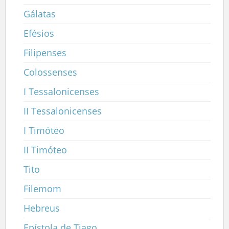
Gálatas
Efésios
Filipenses
Colossenses
I Tessalonicenses
II Tessalonicenses
I Timóteo
II Timóteo
Tito
Filemom
Hebreus
Epístola de Tiago