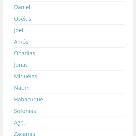
Daniel
Oséias
Joel
Amós
Obadias
Jonas
Miquéias
Naum
Habacuque
Sofonias
Ageu
Zacarias