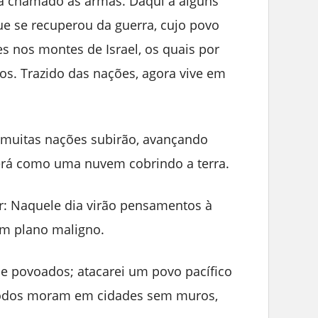
rá chamado às armas. Daqui a alguns
ue se recuperou da guerra, cujo povo
s nos montes de Israel, os quais por
s. Trazido das nações, agora vive em
s muitas nações subirão, avançando
rá como uma nuvem cobrindo a terra.
r: Naquele dia virão pensamentos à
m plano maligno.
 de povoados; atacarei um povo pacífico
 todos moram em cidades sem muros,