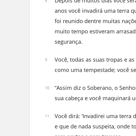
Depois de muitos dias você se
8
anos você invadirá uma terra q
foi reunido dentre muitas naçõe
muito tempo estiveram arrasado
segurança.
Você, todas as suas tropas e a
9
como uma tempestade; você se
“Assim diz o Soberano, o Senho
10
sua cabeça e você maquinará u
Você dirá: ‘Invadirei uma terra
11
e que de nada suspeita, onde