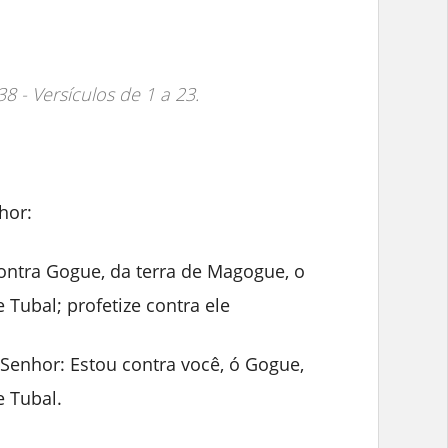
 38 - Versículos de 1 a 23.
hor:
contra Gogue, da terra de Magogue, o
Tubal; profetize contra ele
 Senhor: Estou contra você, ó Gogue,
 Tubal.