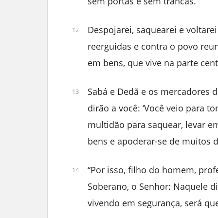
sem portas e sem trancas.
Despojarei, saquearei e voltare
12
reerguidas e contra o povo reu
em bens, que vive na parte centra
Sabá e Dedã e os mercadores d
13
dirão a você: ‘Você veio para t
multidão para saquear, levar e
bens e apoderar-se de muitos d
“Por isso, filho do homem, prof
14
Soberano, o Senhor: Naquele dia
vivendo em segurança, será que