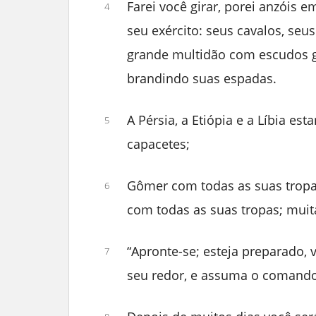
Farei você girar, porei anzóis e
4
seu exército: seus cavalos, se
grande multidão com escudos g
brandindo suas espadas.
A Pérsia, a Etiópia e a Líbia e
5
capacetes;
Gômer com todas as suas tropa
6
com todas as suas tropas; mui
“Apronte-se; esteja preparado, 
7
seu redor, e assuma o comando