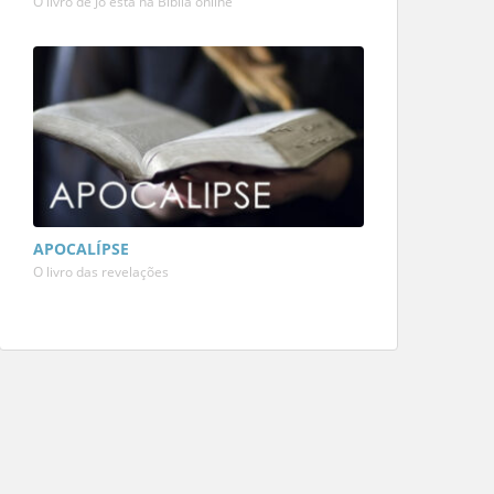
O livro de Jó está na Bíblia online
APOCALÍPSE
O livro das revelações