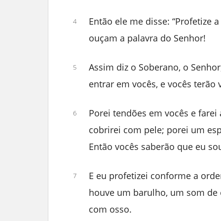
Então ele me disse: “Profetize a
4
ouçam a palavra do Senhor!
Assim diz o Soberano, o Senhor,
5
entrar em vocês, e vocês terão 
Porei tendões em vocês e farei
6
cobrirei com pele; porei um esp
Então vocês saberão que eu sou
E eu profetizei conforme a ord
7
houve um barulho, um som de c
com osso.