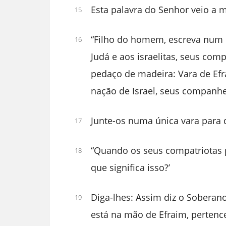
Esta palavra do Senhor veio a 
15
“Filho do homem, escreva num 
16
Judá e aos israelitas, seus com
pedaço de madeira: Vara de Efra
nação de Israel, seus companhe
Junte-os numa única vara para
17
“Quando os seus compatriotas p
18
que significa isso?’
Diga-lhes: Assim diz o Soberan
19
está na mão de Efraim, pertence