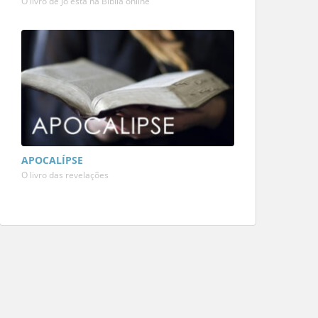
O livro de Jó está na Bíblia online
APOCALÍPSE
O livro das revelações