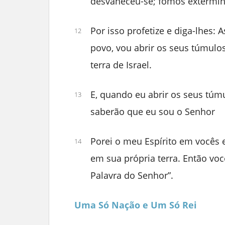
desvaneceu-se; fomos extermin
Por isso profetize e diga-lhes:
12
povo, vou abrir os seus túmulos 
terra de Israel.
E, quando eu abrir os seus túmu
13
saberão que eu sou o Senhor
Porei o meu Espírito em vocês e
14
em sua própria terra. Então você
Palavra do Senhor”.
Uma Só Nação e Um Só Rei