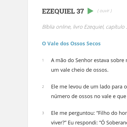
EZEQUIEL 37
( ouvir )
Bíblia online, livro Ezequiel, capítulo
O Vale dos Ossos Secos
A mão do Senhor estava sobre m
1
um vale cheio de ossos.
Ele me levou de um lado para o
2
número de ossos no vale e que
Ele me perguntou: “Filho do ho
3
viver?” Eu respondi: “Ó Soberan