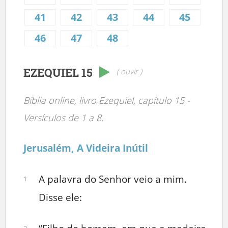
41
42
43
44
45
46
47
48
EZEQUIEL 15
( ouvir )
Bíblia online, livro Ezequiel, capítulo 15 -
Versículos de 1 a 8.
Jerusalém, A Videira Inútil
A palavra do Senhor veio a mim.
1
Disse ele:
2