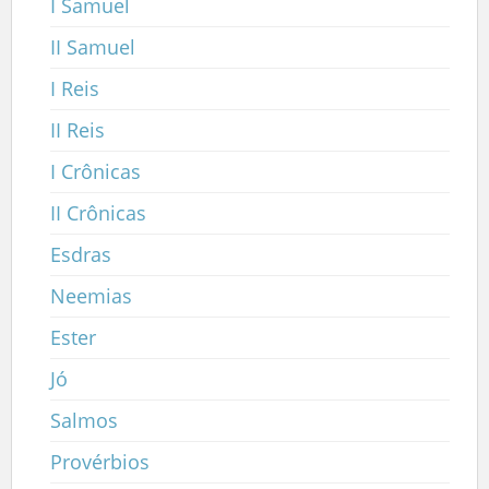
I Samuel
II Samuel
I Reis
II Reis
I Crônicas
II Crônicas
Esdras
Neemias
Ester
Jó
Salmos
Provérbios