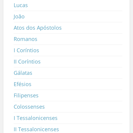
Lucas
João
Atos dos Apóstolos
Romanos
I Coríntios
II Coríntios
Gálatas
Efésios
Filipenses
Colossenses
I Tessalonicenses
II Tessalonicenses